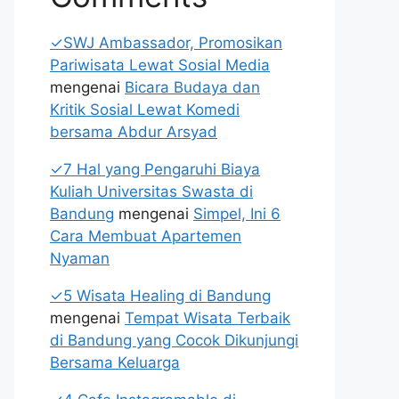
✓SWJ Ambassador, Promosikan
Pariwisata Lewat Sosial Media
mengenai
Bicara Budaya dan
Kritik Sosial Lewat Komedi
bersama Abdur Arsyad
✓7 Hal yang Pengaruhi Biaya
Kuliah Universitas Swasta di
Bandung
mengenai
Simpel, Ini 6
Cara Membuat Apartemen
Nyaman
✓5 Wisata Healing di Bandung
mengenai
Tempat Wisata Terbaik
di Bandung yang Cocok Dikunjungi
Bersama Keluarga