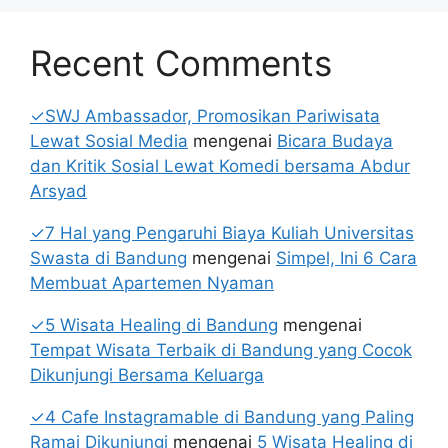
Recent Comments
✓SWJ Ambassador, Promosikan Pariwisata
Lewat Sosial Media
mengenai
Bicara Budaya
dan Kritik Sosial Lewat Komedi bersama Abdur
Arsyad
✓7 Hal yang Pengaruhi Biaya Kuliah Universitas
Swasta di Bandung
mengenai
Simpel, Ini 6 Cara
Membuat Apartemen Nyaman
✓5 Wisata Healing di Bandung
mengenai
Tempat Wisata Terbaik di Bandung yang Cocok
Dikunjungi Bersama Keluarga
✓4 Cafe Instagramable di Bandung yang Paling
Ramai Dikunjungi
mengenai
5 Wisata Healing di