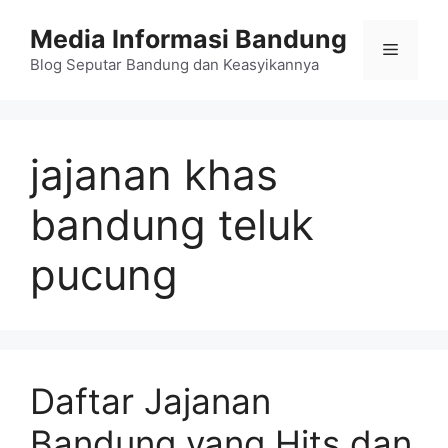
Langsung
Media Informasi Bandung
ke
Menu
isi
Blog Seputar Bandung dan Keasyikannya
jajanan khas
bandung teluk
pucung
Daftar Jajanan
Bandung yang Hits dan