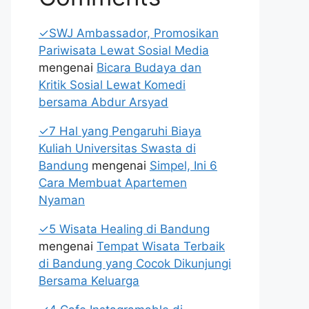
✓SWJ Ambassador, Promosikan
Pariwisata Lewat Sosial Media
mengenai
Bicara Budaya dan
Kritik Sosial Lewat Komedi
bersama Abdur Arsyad
✓7 Hal yang Pengaruhi Biaya
Kuliah Universitas Swasta di
Bandung
mengenai
Simpel, Ini 6
Cara Membuat Apartemen
Nyaman
✓5 Wisata Healing di Bandung
mengenai
Tempat Wisata Terbaik
di Bandung yang Cocok Dikunjungi
Bersama Keluarga