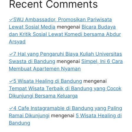
Recent Comments
✓SWJ Ambassador, Promosikan Pariwisata
Lewat Sosial Media
mengenai
Bicara Budaya
dan Kritik Sosial Lewat Komedi bersama Abdur
Arsyad
✓7 Hal yang Pengaruhi Biaya Kuliah Universitas
Swasta di Bandung
mengenai
Simpel, Ini 6 Cara
Membuat Apartemen Nyaman
✓5 Wisata Healing di Bandung
mengenai
Tempat Wisata Terbaik di Bandung yang Cocok
Dikunjungi Bersama Keluarga
✓4 Cafe Instagramable di Bandung yang Paling
Ramai Dikunjungi
mengenai
5 Wisata Healing di
Bandung