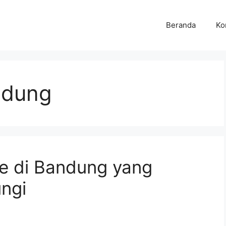
Beranda
Ko
ndung
le di Bandung yang
ungi