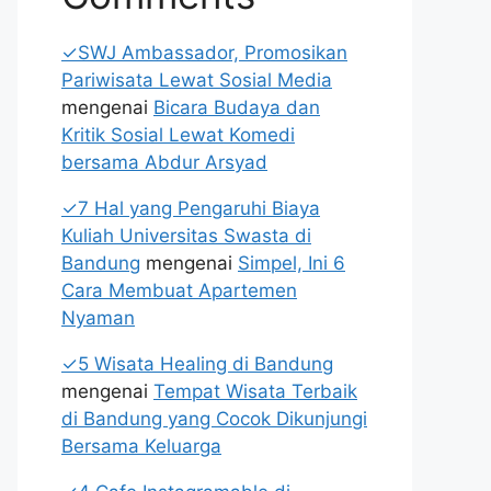
✓SWJ Ambassador, Promosikan
Pariwisata Lewat Sosial Media
mengenai
Bicara Budaya dan
Kritik Sosial Lewat Komedi
bersama Abdur Arsyad
✓7 Hal yang Pengaruhi Biaya
Kuliah Universitas Swasta di
Bandung
mengenai
Simpel, Ini 6
Cara Membuat Apartemen
Nyaman
✓5 Wisata Healing di Bandung
mengenai
Tempat Wisata Terbaik
di Bandung yang Cocok Dikunjungi
Bersama Keluarga