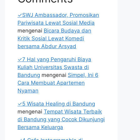
✓SWJ Ambassador, Promosikan
Pariwisata Lewat Sosial Media
mengenai
Bicara Budaya dan
Kritik Sosial Lewat Komedi
bersama Abdur Arsyad
✓7 Hal yang Pengaruhi Biaya
Kuliah Universitas Swasta di
Bandung
mengenai
Simpel, Ini 6
Cara Membuat Apartemen
Nyaman
✓5 Wisata Healing di Bandung
mengenai
Tempat Wisata Terbaik
di Bandung yang Cocok Dikunjungi
Bersama Keluarga