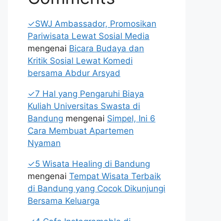
✓SWJ Ambassador, Promosikan
Pariwisata Lewat Sosial Media
mengenai
Bicara Budaya dan
Kritik Sosial Lewat Komedi
bersama Abdur Arsyad
✓7 Hal yang Pengaruhi Biaya
Kuliah Universitas Swasta di
Bandung
mengenai
Simpel, Ini 6
Cara Membuat Apartemen
Nyaman
✓5 Wisata Healing di Bandung
mengenai
Tempat Wisata Terbaik
di Bandung yang Cocok Dikunjungi
Bersama Keluarga