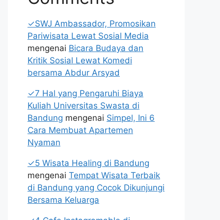
✓SWJ Ambassador, Promosikan
Pariwisata Lewat Sosial Media
mengenai
Bicara Budaya dan
Kritik Sosial Lewat Komedi
bersama Abdur Arsyad
✓7 Hal yang Pengaruhi Biaya
Kuliah Universitas Swasta di
Bandung
mengenai
Simpel, Ini 6
Cara Membuat Apartemen
Nyaman
✓5 Wisata Healing di Bandung
mengenai
Tempat Wisata Terbaik
di Bandung yang Cocok Dikunjungi
Bersama Keluarga