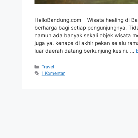
HelloBandung.com – Wisata healing di B
berharga bagi setiap pengunjungnya. Tid
namun ada banyak sekali objek wisata me
juga ya, kenapa di akhir pekan selalu ra
luar daerah datang berkunjung kesini. …
Kategori
Travel
1 Komentar