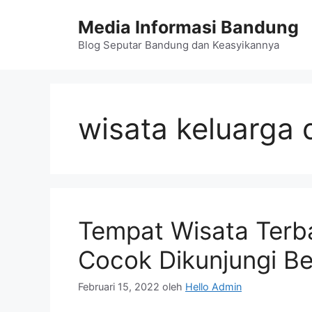
Langsung
Media Informasi Bandung
ke
isi
Blog Seputar Bandung dan Keasyikannya
wisata keluarga 
Tempat Wisata Terb
Cocok Dikunjungi B
Februari 15, 2022
oleh
Hello Admin