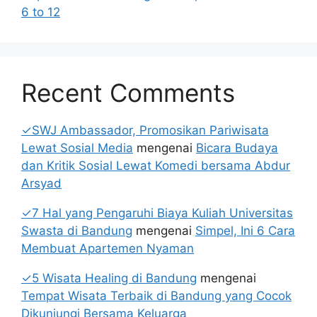
6 to 12
Recent Comments
✓SWJ Ambassador, Promosikan Pariwisata
Lewat Sosial Media
mengenai
Bicara Budaya
dan Kritik Sosial Lewat Komedi bersama Abdur
Arsyad
✓7 Hal yang Pengaruhi Biaya Kuliah Universitas
Swasta di Bandung
mengenai
Simpel, Ini 6 Cara
Membuat Apartemen Nyaman
✓5 Wisata Healing di Bandung
mengenai
Tempat Wisata Terbaik di Bandung yang Cocok
Dikunjungi Bersama Keluarga